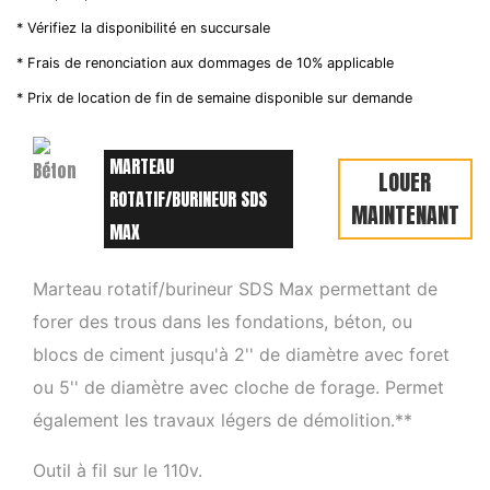
* Vérifiez la disponibilité en succursale
* Frais de renonciation aux dommages de 10% applicable
* Prix de location de fin de semaine disponible sur demande
MARTEAU
LOUER
ROTATIF/BURINEUR SDS
MAINTENANT
MAX
Marteau rotatif/burineur SDS Max permettant de
forer des trous dans les fondations, béton, ou
blocs de ciment jusqu'à 2'' de diamètre avec foret
ou 5'' de diamètre avec cloche de forage. Permet
également les travaux légers de démolition.**
Outil à fil sur le 110v.